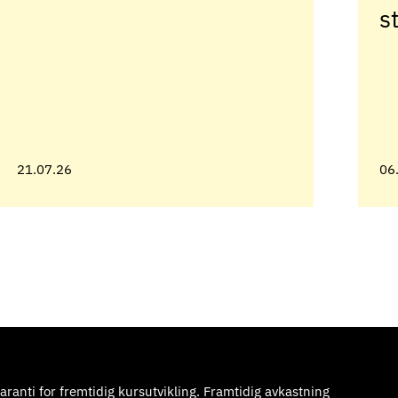
s
21.07.26
06
aranti for fremtidig kursutvikling. Framtidig avkastning