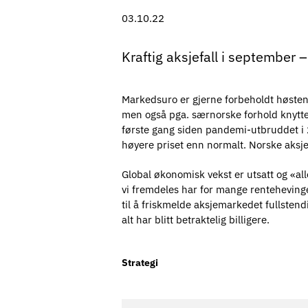
03.10.22
Kraftig aksjefall i september 
Markedsuro er gjerne forbeholdt høsten o
men også pga. særnorske forhold knyttet
første gang siden pandemi-utbruddet i 20
høyere priset enn normalt. Norske aksjer 
Global økonomisk vekst er utsatt og «alle
vi fremdeles har for mange renteheving
til å friskmelde aksjemarkedet fullstend
alt har blitt betraktelig billigere.
Strategi