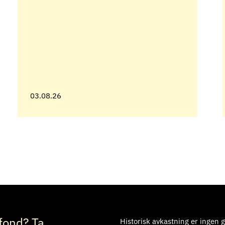
03.08.26
fond? Ta
Historisk avkastning er ingen g