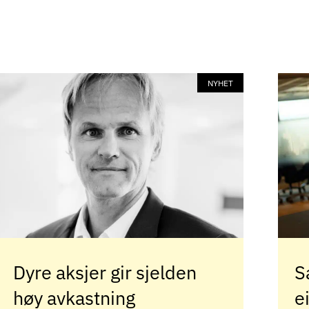
NYHET
Dyre aksjer gir sjelden
S
høy avkastning
e