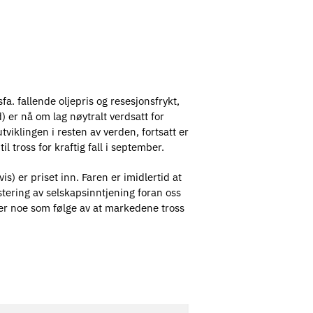
a. fallende oljepris og resesjonsfrykt,
 er nå om lag nøytralt verdsatt for
iklingen i resten av verden, fortsatt er
 tross for kraftig fall i september.
is) er priset inn. Faren er imidlertid at
ering av selskapsinntjening foran oss
sjer noe som følge av at markedene tross