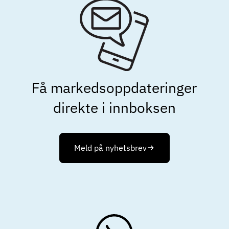
Få markeds­oppdateringer
direkte i innboksen
Meld på nyhetsbrev