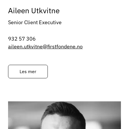
Aileen Utkvitne
Senior Client Executive
932 57 306
aileen.utkvitne@firstfondene.no
Les mer