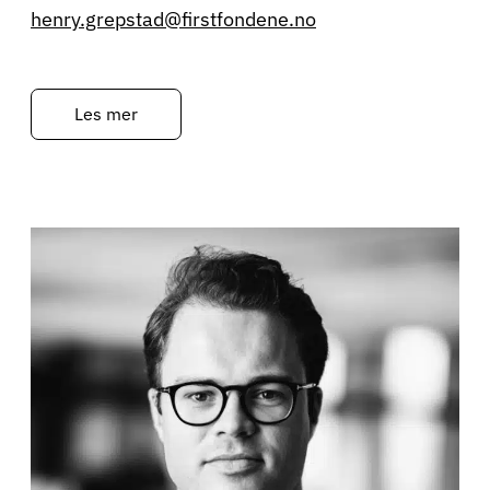
henry.grepstad@firstfondene.no
Les mer