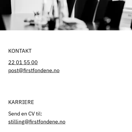
KONTAKT
22 01 55 00
post@firstfondene.no
KARRIERE
Send en CV til:
stilling@firstfondene.no