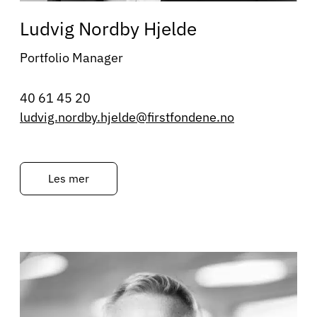
Ludvig Nordby Hjelde
Portfolio Manager
40 61 45 20
ludvig.nordby.hjelde@firstfondene.no
Les mer