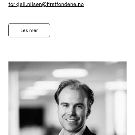
torkjell.nilsen@firstfondene.no
Les mer