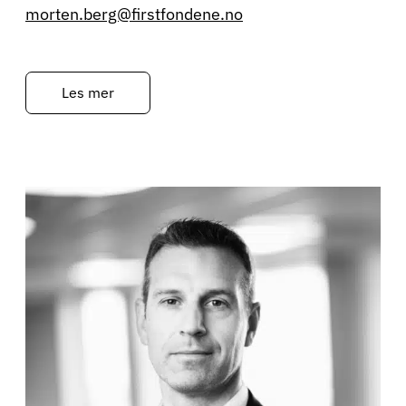
morten.berg@firstfondene.no
Les mer