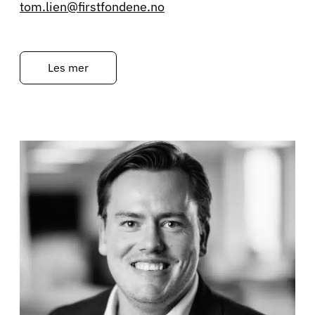
tom.lien@firstfondene.no
Les mer