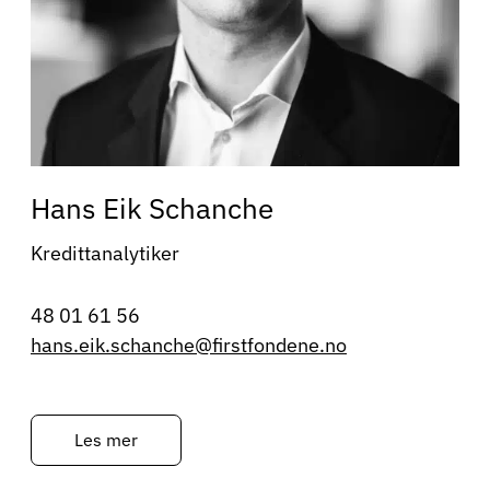
Hans Eik Schanche
Kredittanalytiker
48 01 61 56
hans.eik.schanche@firstfondene.no
Les mer