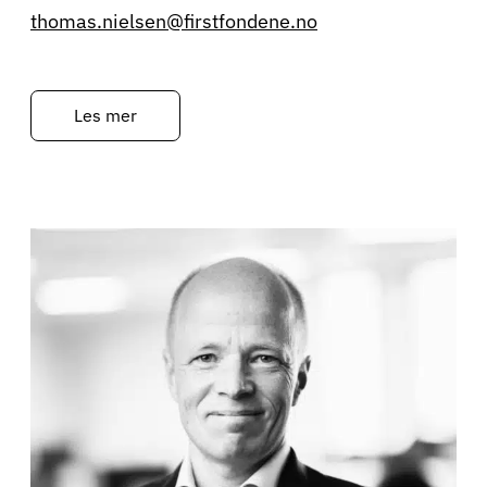
thomas.nielsen@firstfondene.no
Les mer