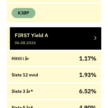
KJØP
FIRST Yield A
06.08.2026
1.17%
Hittil i år
1.93%
Siste 12 mnd
6.52%
Siste 3 år*
4.90%
Siste 5 år*