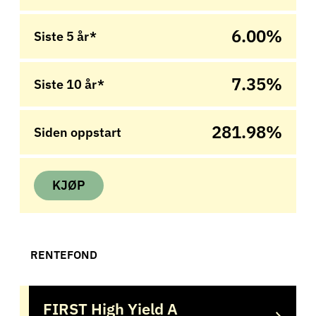
6.00%
Siste 5 år*
7.35%
Siste 10 år*
281.98%
Siden oppstart
KJØP
RENTEFOND
FIRST High Yield A