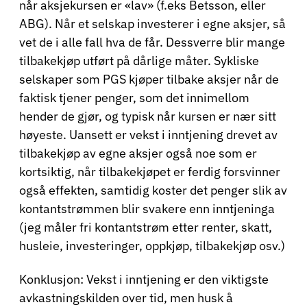
når aksjekursen er «lav» (f.eks Betsson, eller
ABG). Når et selskap investerer i egne aksjer, så
vet de i alle fall hva de får. Dessverre blir mange
tilbakekjøp utført på dårlige måter. Sykliske
selskaper som PGS kjøper tilbake aksjer når de
faktisk tjener penger, som det innimellom
hender de gjør, og typisk når kursen er nær sitt
høyeste. Uansett er vekst i inntjening drevet av
tilbakekjøp av egne aksjer også noe som er
kortsiktig, når tilbakekjøpet er ferdig forsvinner
også effekten, samtidig koster det penger slik av
kontantstrømmen blir svakere enn inntjeninga
(jeg måler fri kontantstrøm etter renter, skatt,
husleie, investeringer, oppkjøp, tilbakekjøp osv.)
Konklusjon: Vekst i inntjening er den viktigste
avkastningskilden over tid, men husk å