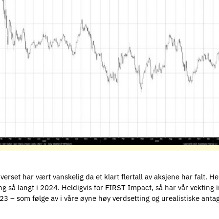
erset har vært vanskelig da et klart flertall av aksjene har falt.
 så langt i 2024. Heldigvis for FIRST Impact, så har vår vekting 
23 – som følge av i våre øyne høy verdsetting og urealistiske anta