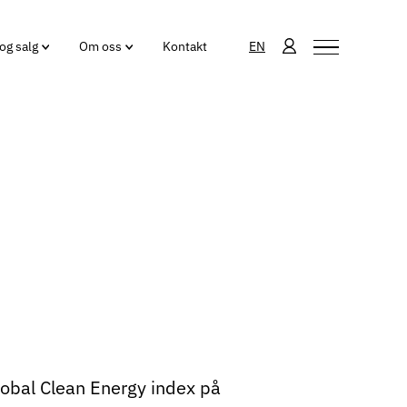
og salg
Om oss
Kontakt
EN
t
lobal Clean Energy index på