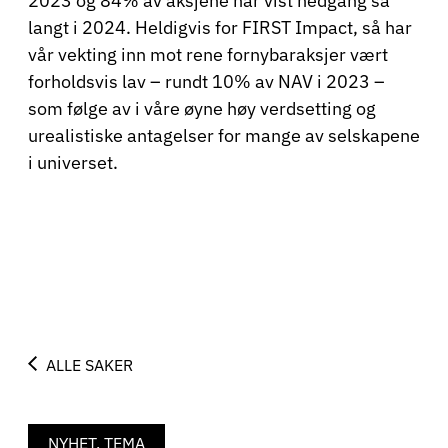
2023 og 84% av aksjene har vist nedgang så
langt i 2024. Heldigvis for FIRST Impact, så har
vår vekting inn mot rene fornybaraksjer vært
forholdsvis lav – rundt 10% av NAV i 2023 –
som følge av i våre øyne høy verdsetting og
urealistiske antagelser for mange av selskapene
i universet.
ALLE SAKER
NYHET, TEMA