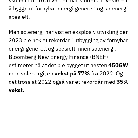
skulle man tro at verden har sluttet å investere i
å bygge ut fornybar energi generelt og solenergi
spesielt.
Men solenergi har vist en eksplosiv utvikling der
2023 ble nok et rekordår i utbygging av fornybar
energi generelt og spesielt innen solenergi.
Bloomberg New Energy Finance (BNEF)
estimerer nå at det ble bygget ut nesten
450GW
med solenergi, en
vekst på 77%
fra 2022. Og
det tross at 2022 også var et rekordår med
35%
vekst
.