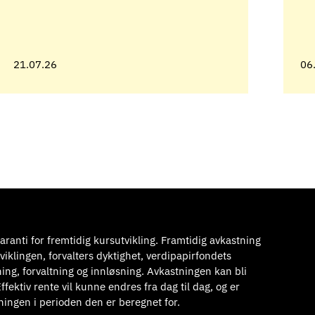
21.07.26
06
aranti for fremtidig kursutvikling. Framtidig avkastning
viklingen, forvalters dyktighet, verdipapirfondets
ning, forvaltning og innløsning. Avkastningen kan bli
ffektiv rente vil kunne endres fra dag til dag, og er
ningen i perioden den er beregnet for.