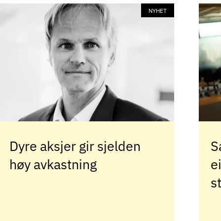
NYHET
Dyre aksjer gir sjelden
S
høy avkastning
e
s