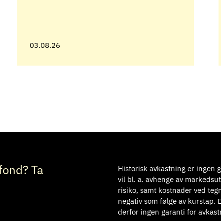
03.08.26
fond? Ta
Historisk avkastning er ingen g
vil bl. a. avhenge av markedsut
risiko, samt kostnader ved teg
negativ som følge av kurstap. E
derfor ingen garanti for avkast